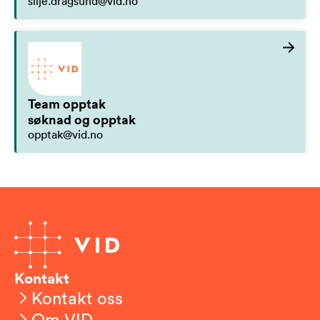
silje.dragsund@vid.no
Team opptak
søknad og opptak
opptak@vid.no
Kontakt
Kontakt oss
Om VID