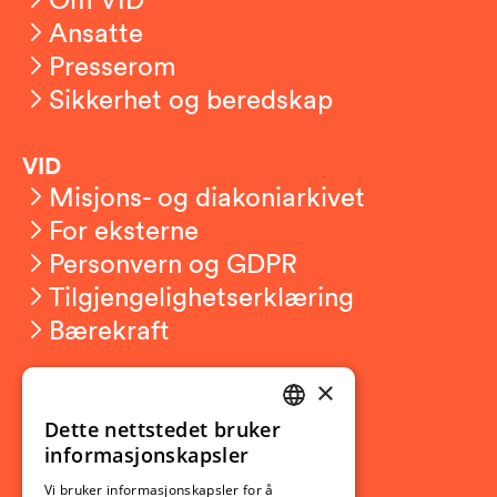
Ansatte
Presserom
Sikkerhet og beredskap
VID
Misjons- og diakoniarkivet
For eksterne
Personvern og GDPR
Tilgjengelighetserklæring
Bærekraft
×
Studierelatert
Ny student
Dette nettstedet bruker
NORWEGIAN
informasjonskapsler
Utveksling
ENGLISH
Opptak
Vi bruker informasjonskapsler for å