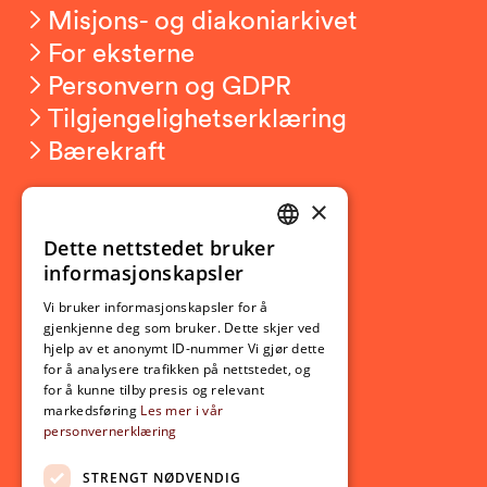
Misjons- og diakoniarkivet
For eksterne
Personvern og GDPR
Tilgjengelighetserklæring
Bærekraft
×
Studierelatert
Ny student
Dette nettstedet bruker
NORWEGIAN
informasjonskapsler
Utveksling
ENGLISH
Opptak
Vi bruker informasjonskapsler for å
gjenkjenne deg som bruker. Dette skjer ved
Lov- og regelverk
hjelp av et anonymt ID-nummer Vi gjør dette
for å analysere trafikken på nettstedet, og
for å kunne tilby presis og relevant
Aktuelt
markedsføring
Les mer i vår
personvernerklæring
Nyheter
Arrangementer
STRENGT NØDVENDIG