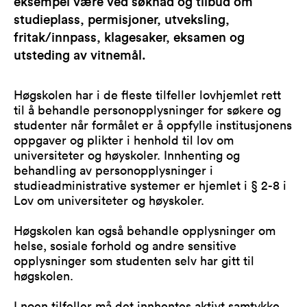
eksempel være ved søknad og tilbud om
studieplass, permisjoner, utveksling,
fritak/innpass, klagesaker, eksamen og
utsteding av vitnemål.
Høgskolen har i de fleste tilfeller lovhjemlet rett
til å behandle personopplysninger for søkere og
studenter når formålet er å oppfylle institusjonens
oppgaver og plikter i henhold til lov om
universiteter og høyskoler. Innhenting og
behandling av personopplysninger i
studieadministrative systemer er hjemlet i § 2-8 i
Lov om universiteter og høyskoler.
Høgskolen kan også behandle opplysninger om
helse, sosiale forhold og andre sensitive
opplysninger som studenten selv har gitt til
høgskolen.
I noen tilfeller må det innhentes aktivt samtykke