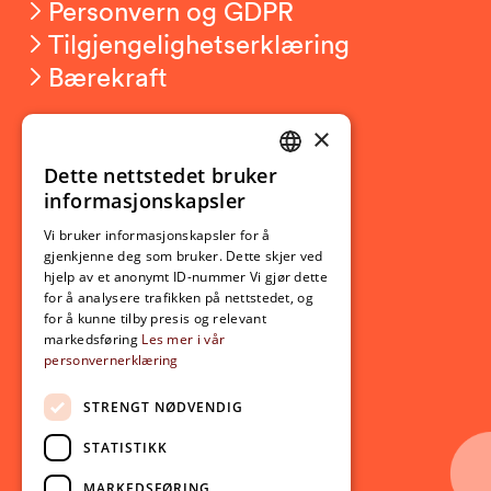
Personvern og GDPR
Tilgjengelighetserklæring
Bærekraft
×
Studierelatert
Ny student
Dette nettstedet bruker
NORWEGIAN
informasjonskapsler
Utveksling
ENGLISH
Opptak
Vi bruker informasjonskapsler for å
gjenkjenne deg som bruker. Dette skjer ved
Lov- og regelverk
hjelp av et anonymt ID-nummer Vi gjør dette
for å analysere trafikken på nettstedet, og
for å kunne tilby presis og relevant
Aktuelt
markedsføring
Les mer i vår
personvernerklæring
Nyheter
Arrangementer
STRENGT NØDVENDIG
Nyhetsbrev
STATISTIKK
Ledige stillinger
MARKEDSFØRING