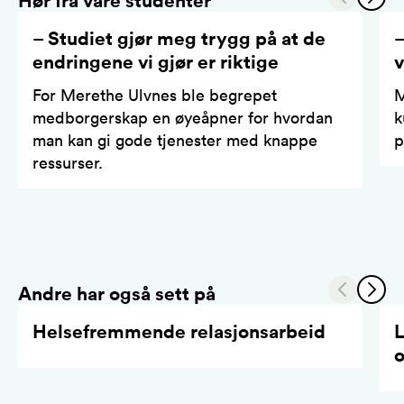
– Studiet gjør meg trygg på at de
–
endringene vi gjør er riktige
v
For Merethe Ulvnes ble begrepet
M
medborgerskap en øyeåpner for hvordan
k
man kan gi gode tjenester med knappe
p
ressurser.
Andre har også sett på
Helsefremmende relasjonsarbeid
L
o