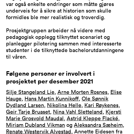
var også enkelte endringer som måtte gjøres
underveis for å sikre at historien som skulle
formidles ble mer realistisk og troverdig.
Prosjektgruppen arbeider nå videre med
pedagogisk opplegg tilknyttet scenariet og
planlegger pilotering sammen med interesserte
studenter i de tilknyttede bachelorutdanningene
til våren.
Følgene personer er involvert i
prosjektet per desember 2021
Silje Stangeland Lie
,
Arne Morten Rosnes
,
Elise
Hauge
,
Hans Martin Kunnikoff
,
Ole Sønnik
Dydland Larsen
,
Nikolina Helle
,
Kari Røykenes
,
Geir Tarje Bruaset
,
Nina Vahl Sletteland
,
Kjersti
Marie Grosvold Maudal
,
Astrid Kleppe Flacké,
Miriam Dubland Vikman
og
Aleksandra Sæheim,
Renate Westervik Alvestad
, Annette Eidesen fra