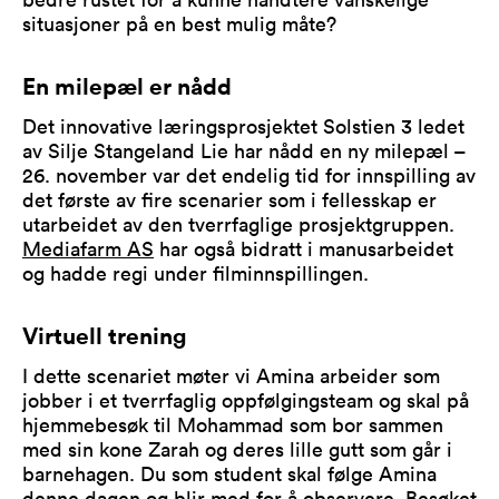
situasjoner på en best mulig måte?
En milepæl er nådd
Det innovative læringsprosjektet Solstien 3 ledet
av Silje Stangeland Lie har nådd en ny milepæl –
26. november var det endelig tid for innspilling av
det første av fire scenarier som i fellesskap er
utarbeidet av den tverrfaglige prosjektgruppen.
Mediafarm AS
har også bidratt i manusarbeidet
og hadde regi under filminnspillingen.
Virtuell trening
I dette scenariet møter vi Amina arbeider som
jobber i et tverrfaglig oppfølgingsteam og skal på
hjemmebesøk til Mohammad som bor sammen
med sin kone Zarah og deres lille gutt som går i
barnehagen. Du som student skal følge Amina
denne dagen og blir med for å observere. Besøket