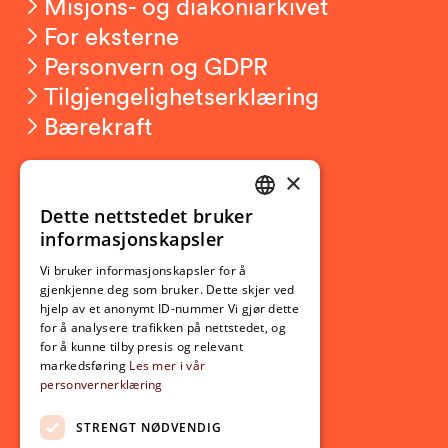
Misjons- og diakoniarkivet
For eksterne
Personvern og GDPR
Tilgjengelighetserklæring
Bærekraft
×
Studierelatert
Ny student
Dette nettstedet bruker
NORWEGIAN
informasjonskapsler
Utveksling
ENGLISH
Opptak
Vi bruker informasjonskapsler for å
gjenkjenne deg som bruker. Dette skjer ved
Lov- og regelverk
hjelp av et anonymt ID-nummer Vi gjør dette
for å analysere trafikken på nettstedet, og
for å kunne tilby presis og relevant
Aktuelt
markedsføring
Les mer i vår
personvernerklæring
Nyheter
Arrangementer
STRENGT NØDVENDIG