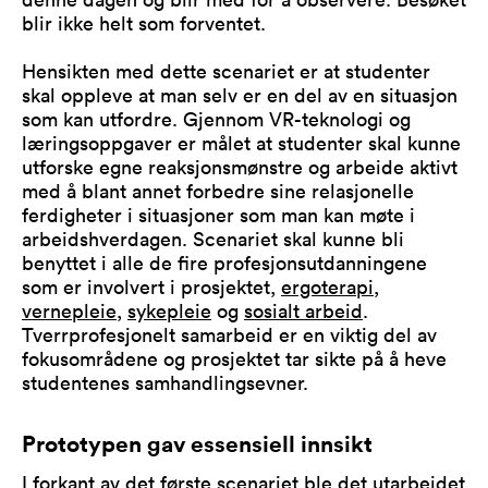
blir ikke helt som forventet.
Hensikten med dette scenariet er at studenter
skal oppleve at man selv er en del av en situasjon
som kan utfordre. Gjennom VR-teknologi og
læringsoppgaver er målet at studenter skal kunne
utforske egne reaksjonsmønstre og arbeide aktivt
med å blant annet forbedre sine relasjonelle
ferdigheter i situasjoner som man kan møte i
arbeidshverdagen. Scenariet skal kunne bli
benyttet i alle de fire profesjonsutdanningene
som er involvert i prosjektet,
ergoterapi
,
vernepleie
,
sykepleie
og
sosialt arbeid
.
Tverrprofesjonelt samarbeid er en viktig del av
fokusområdene og prosjektet tar sikte på å heve
studentenes samhandlingsevner.
Prototypen gav essensiell innsikt
I forkant av det første scenariet ble det utarbeidet