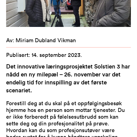
Av
:
Miriam Dubland Vikman
Publisert
:
14. september 2023
.
Det innovative læringsprosjektet Solstien 3 har
nådd en ny milepæl – 26. november var det
endelig tid for innspilling av det første
scenariet.
Forestill deg at du skal på et oppfølgingsbesøk
hjemme hos en person som mottar tjenester. Du
er ikke forberedt på følelsesutbrudd som kan
sette deg og din profesjonalitet på prøve.
Hvordan kan du som profesjonsutøver være
bedre rustet for å kunne håndtere vanskelige